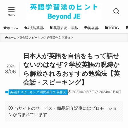
MENU
ホーム
4技能英語
英語多読・洋書
英会話
TOEIC
ホーム
英会話 スピーキング 瞬間英作文 英作文
日本人が英語を自信をもって話せ
ないのはなぜ？学校英語の呪縛か
2024
8/06
ら解放されるおすすめ勉強法【英
会話・スピーキング】
2021年9月7日
2024年8月6日
英会話 スピーキング 瞬間英作文 英作文
当サイトのサービス・商品紹介記事にはプロモーショ
ンが含まれています。