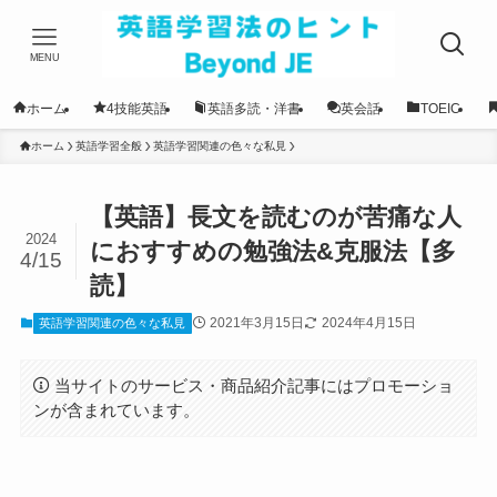
MENU
ホーム
4技能英語
英語多読・洋書
英会話
TOEIC
ホーム
英語学習全般
英語学習関連の色々な私見
【英語】長文を読むのが苦痛な人
2024
におすすめの勉強法&克服法【多
4/15
読】
2021年3月15日
2024年4月15日
英語学習関連の色々な私見
当サイトのサービス・商品紹介記事にはプロモーショ
ンが含まれています。