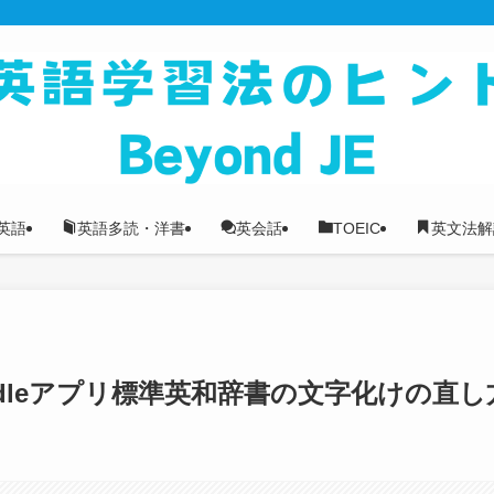
英語
英語多読・洋書
英会話
TOEIC
英文法解
 kindleアプリ標準英和辞書の文字化けの直し