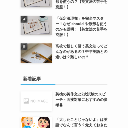
形を使うの？【英文法の苦手を
克服！】
「仮定法現在」を完全マスタ
ー！なぜ should や原形を使う
のかも説明！【英文法の苦手を
克服！】
高校で新しく習う英文法ってど
んなのがあるの？中学英語との
違いは？難しいの？
新着記事
英検の英作文と2次試験のスピ
ーチ・面接対策におすすめの参
考書
「大したことじゃないよ」は英
語でなんて言う？覚えておきた