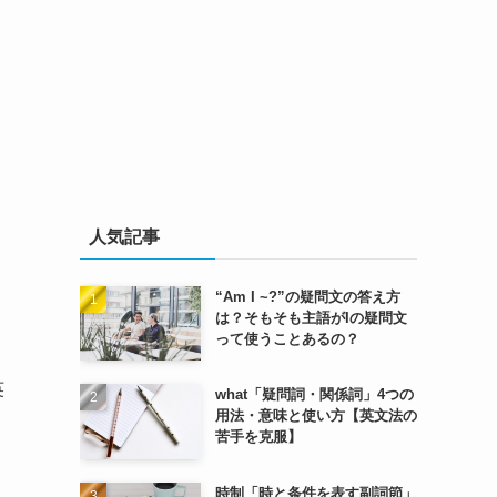
人気記事
“Am I ~?”の疑問文の答え方
は？そもそも主語がIの疑問文
って使うことあるの？
英
what「疑問詞・関係詞」4つの
用法・意味と使い方【英文法の
苦手を克服】
時制「時と条件を表す副詞節」