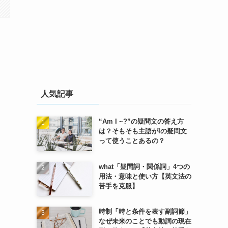
人気記事
“Am I ~?”の疑問文の答え方
は？そもそも主語がIの疑問文
って使うことあるの？
what「疑問詞・関係詞」4つの
用法・意味と使い方【英文法の
苦手を克服】
時制「時と条件を表す副詞節」
なぜ未来のことでも動詞の現在