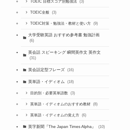
(3)
TOEIC 目標スコア別勉強法
(3)
TOEIC全般
(9)
TOEIC対策・勉強法・教材と使い方
大学受験英語 おすすめ参考書 勉強計画
(6)
英会話 スピーキング 瞬間英作文 英作文
(31)
英会話定型フレーズ
(16)
英単語・イディオム
(18)
(3)
目的別・必要英単語数
(8)
英単語・イディオムのおすすめ教材
(6)
英単語・イディオムの覚え方
英字新聞『The Japan Times Alpha』
(10)